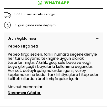
WHATSAPP
500 TL üzeri ücretsiz kargo
15 gün içinde iade değişim
Ürün Açıklaması
Pebeo Fırça Seti
Pebeo fırça setleri, farklı numara seçenekleriyle
her türlü boyama tekniğine uygun olarak
tasarlanmıştır. Akrilik, guaj, sulu boya ve yağlı
boya gibi çeşitli boyalarla kullanıma uygundur.
Her set, detaylı çalışmalardan geniş yüzey
kaplamalarına kadar farklı ihtiyaçlara hitap eden
kaliteli kıllardan üretilmiş fırçalar içerir.
Mevcut numaralar:
Devamını Göster