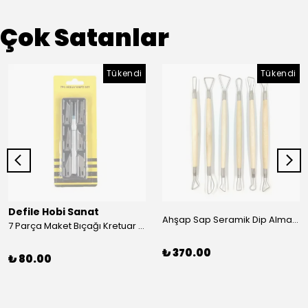
Çok Satanlar
Tükendi
Tükendi
Defile Hobi Sanat
Ahşap Sap Seramik Dip Alma Seti 6’lı 20 cm
7 Parça Maket Bıçağı Kretuar Set
₺ 370.00
₺ 80.00