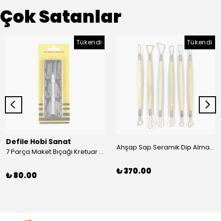
Çok Satanlar
Tükendi
Tükendi
Defile Hobi Sanat
Ahşap Sap Seramik Dip Alma Seti 6’lı 20 cm
7 Parça Maket Bıçağı Kretuar Set
₺ 370.00
₺ 80.00