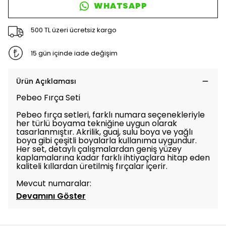
WHATSAPP
500 TL üzeri ücretsiz kargo
15 gün içinde iade değişim
Ürün Açıklaması
Pebeo Fırça Seti
Pebeo fırça setleri, farklı numara seçenekleriyle
her türlü boyama tekniğine uygun olarak
tasarlanmıştır. Akrilik, guaj, sulu boya ve yağlı
boya gibi çeşitli boyalarla kullanıma uygundur.
Her set, detaylı çalışmalardan geniş yüzey
kaplamalarına kadar farklı ihtiyaçlara hitap eden
kaliteli kıllardan üretilmiş fırçalar içerir.
Mevcut numaralar:
Devamını Göster