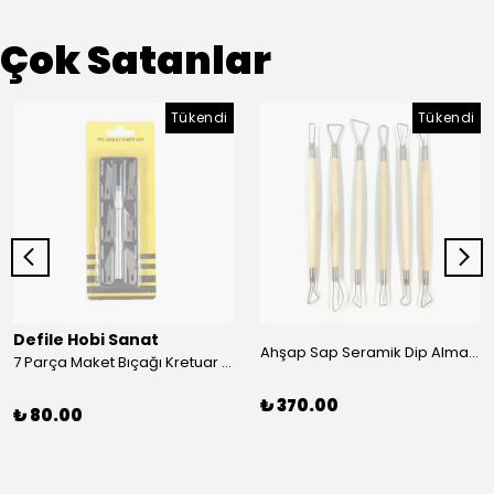
Çok Satanlar
Tükendi
Tükendi
Defile Hobi Sanat
Ahşap Sap Seramik Dip Alma Seti 6’lı 20 cm
7 Parça Maket Bıçağı Kretuar Set
₺ 370.00
₺ 80.00