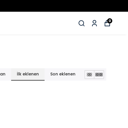
0
lan
İlk eklenen
Son eklenen