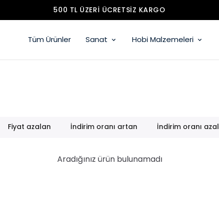
500 TL ÜZERI ÜCRETSIZ KARGO
Tüm Ürünler
Sanat
Hobi Malzemeleri
Fiyat azalan
İndirim oranı artan
İndirim oranı aza
Aradığınız ürün bulunamadı