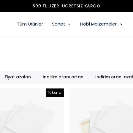
ONLINE AÇILIŞA ÖZEL İNDIRIM
Tüm Ürünler
Sanat
Hobi Malzemeleri
Fiyat azalan
İndirim oranı artan
İndirim oranı aza
Tükendi