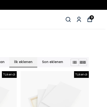
LER!
0
lan
İlk eklenen
Son eklenen
Tükendi
Tükendi