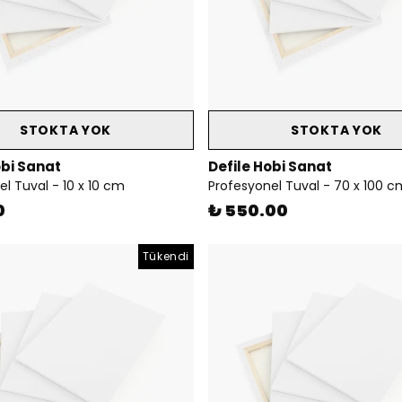
STOKTA YOK
STOKTA YOK
obi Sanat
Defile Hobi Sanat
l Tuval - 10 x 10 cm
Profesyonel Tuval - 70 x 100 c
0
₺ 550.00
Tükendi