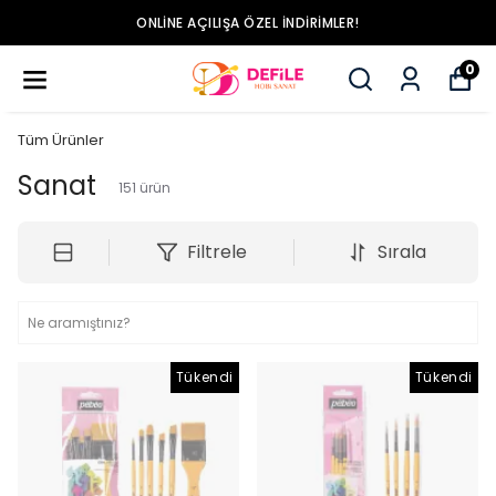
ONLINE AÇILIŞA ÖZEL İNDIRIMLER!
0
Tüm Ürünler
Sanat
151
ürün
Filtrele
Sırala
Tükendi
Tükendi