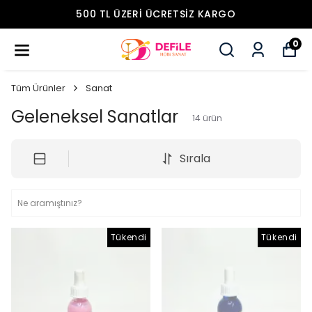
ONLINE AÇILIŞA ÖZEL İNDIRIMLER!
0
Tüm Ürünler
Sanat
Geleneksel Sanatlar
14
ürün
Sırala
Tükendi
Tükendi