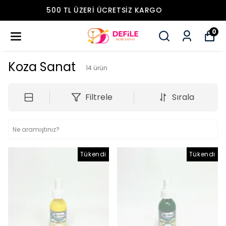
ONLINE AÇILIŞA ÖZEL İNDIRIMLER!
0
Koza Sanat
14
ürün
Filtrele
Sırala
Tükendi
Tükendi