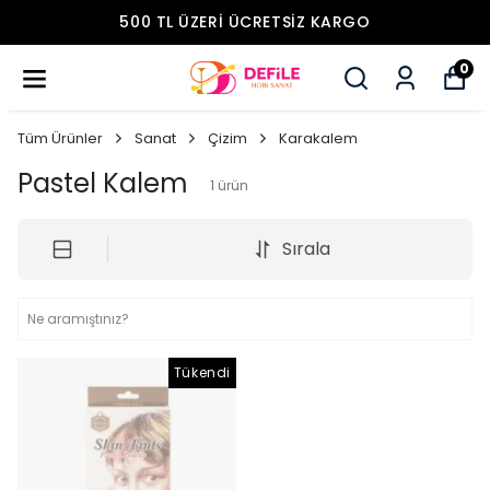
500 TL ÜZERI ÜCRETSIZ KARGO
0
Tüm Ürünler
Sanat
Çizim
Karakalem
Pastel Kalem
1
ürün
Sırala
Tükendi