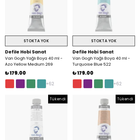
STOKTA YOK
STOKTA YOK
Defile Hobi Sanat
Defile Hobi Sanat
Van Gogh Yağlı Boya 40 ml -
Van Gogh Yağlı Boya 40 ml -
Azo Yellow Medium 269
Turquoise Blue 522
₺ 179.00
₺ 179.00
+62
+62
Tükendi
Tükendi