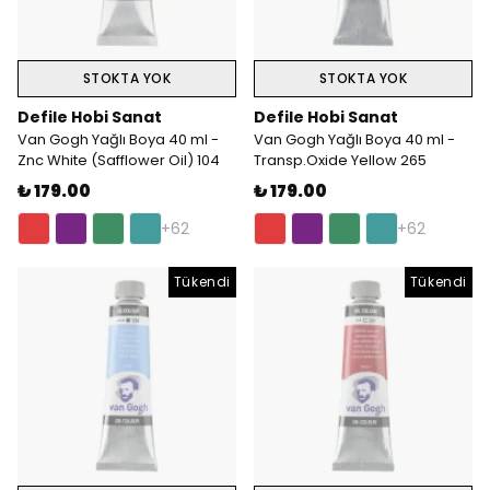
STOKTA YOK
STOKTA YOK
Defile Hobi Sanat
Defile Hobi Sanat
Van Gogh Yağlı Boya 40 ml -
Van Gogh Yağlı Boya 40 ml -
Znc White (Safflower Oil) 104
Transp.Oxide Yellow 265
₺ 179.00
₺ 179.00
+62
+62
Tükendi
Tükendi