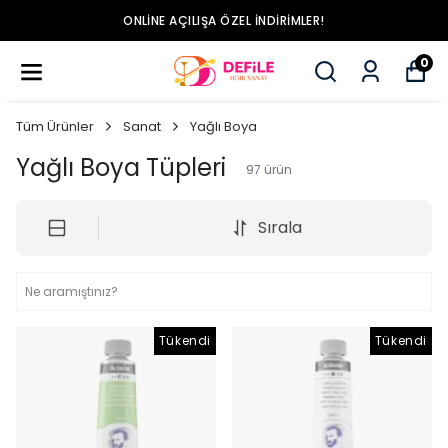
ONLINE AÇILIŞA ÖZEL İNDIRIMLER!
0
Tüm Ürünler
Sanat
Yağlı Boya
Yağlı Boya Tüpleri
97
ürün
Sırala
Tükendi
Tükendi