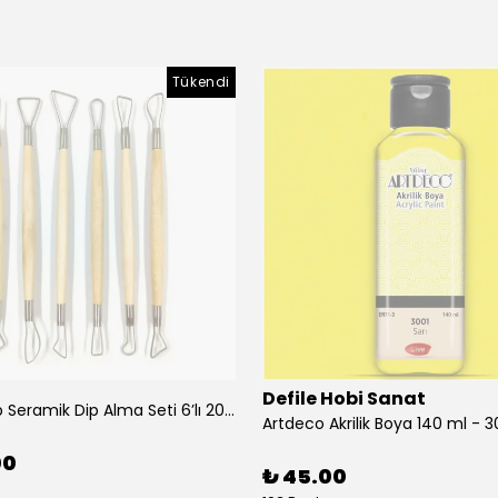
Tükendi
Defile Hobi Sanat
Ahşap Sap Seramik Dip Alma Seti 6’lı 20 cm
Artdeco Akrilik Boya 140 ml - 3
00
₺ 45.00