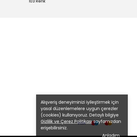
103 Renk
103 Re
Alışveriş deneyiminizi iyileştirmek için
yasal düzenlemelere uygun çerezler
(cookies) kullanıyoruz. Detaylı bilgiye
Gizlilik ve Çerez Politikası
sayfamızdan
erişebilirsiniz.
Anladım