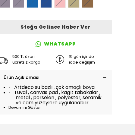
Stoğa Gelince Haber Ver
WHATSAPP
500 TL üzeri
15 gün içinde
ücretsiz kargo
iade değişim
Ürün Açıklaması
Artdeco su bazlı , çok amaçlı boya
·
Tuval , canvas pad , kağıt tabakalar ,
·
metal , porselen , polyester, seramik
ve cam yüzeylere uygulanabilir
Devamını Göster