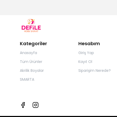
Kategoriler
Hesabım
Anasayfa
Giriş Yap
Tüm Ürünler
Kayıt Ol
Akrilik Boyalar
Siparişim Nerede?
SMARTA