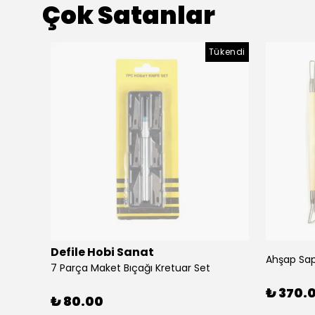
Çok Satanlar
ükendi
Tükendi
Defile Hobi Sanat
Kırmızı
7 Parça Maket Bıçağı Kretuar Set
₺ 370.
₺ 80.00