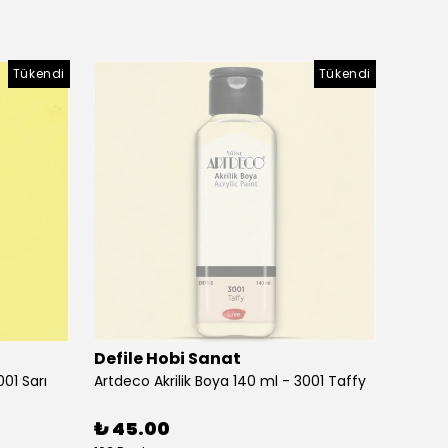
Tükendi
Tükendi
Defile Hobi Sanat
Defil
001 Sarı
Artdeco Akrilik Boya 140 ml - 3001 Taffy
Artdeco
₺ 45.00
₺ 45