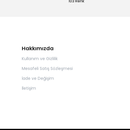
103 Renk
Hakkımızda
Kullanım ve Gizlilik
Mesafeli Satış Sözleşmesi
İade ve Değişim
İletişim