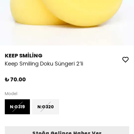
KEEP SMİLİNG
Keep Smiling Doku Süngeri 2’li
₺ 70.00
Model
N:G319
N:G320
Stoğa Gelince Haber Ver