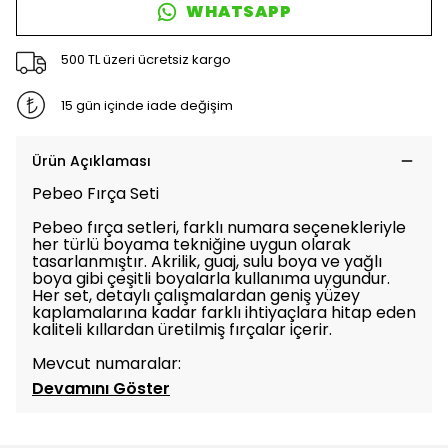
WHATSAPP
500 TL üzeri ücretsiz kargo
15 gün içinde iade değişim
Ürün Açıklaması
Pebeo Fırça Seti
Pebeo fırça setleri, farklı numara seçenekleriyle
her türlü boyama tekniğine uygun olarak
tasarlanmıştır. Akrilik, guaj, sulu boya ve yağlı
boya gibi çeşitli boyalarla kullanıma uygundur.
Her set, detaylı çalışmalardan geniş yüzey
kaplamalarına kadar farklı ihtiyaçlara hitap eden
kaliteli kıllardan üretilmiş fırçalar içerir.
Mevcut numaralar:
Devamını Göster