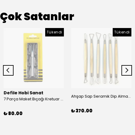
Çok Satanlar
Tükendi
Tükendi
Defile Hobi Sanat
Ahşap Sap Seramik Dip Alma Seti 6’lı 20 cm
7 Parça Maket Bıçağı Kretuar Set
₺ 370.00
₺ 80.00