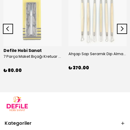
Defile Hobi Sanat
Ahşap Sap Seramik Dip Alma Seti 6’lı 20 cm
7 Parça Maket Bıçağı Kretuar Set
₺ 370.00
₺ 80.00
Kategoriler